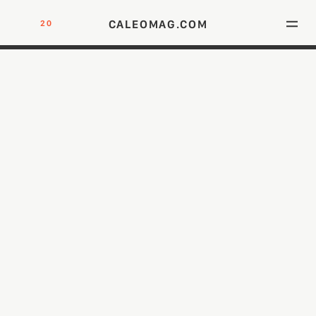
CALEOMAG.COM
20
DIE NEU ADRESSE FÜR MÄNNER MIT KLASSE