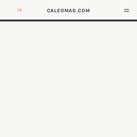
CALEOMAG.COM
13
DIE NEU ADRESSE FÜR MÄNNER MIT KLASSE