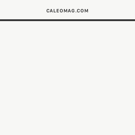
CALEOMAG.COM
DIE NEU ADRESSE FÜR MÄNNER MIT KLASSE