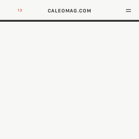
CALEOMAG.COM
13
DIE NEU ADRESSE FÜR MÄNNER MIT KLASSE