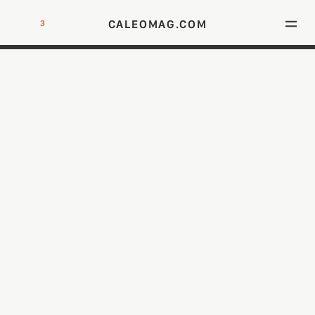
CALEOMAG.COM
3
DIE NEU ADRESSE FÜR MÄNNER MIT KLASSE